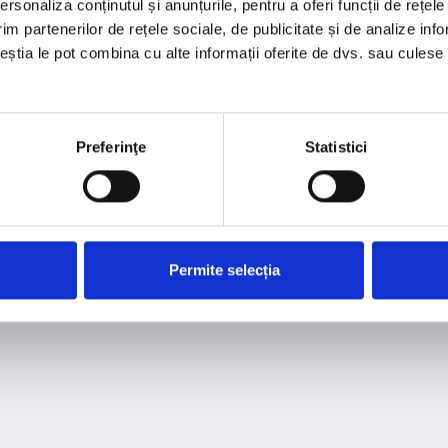
rsonaliza conținutul și anunțurile, pentru a oferi funcții de rețele
Pagina nu a fost găsită
im partenerilor de rețele sociale, de publicitate și de analize info
ceștia le pot combina cu alte informații oferite de dvs. sau culese î
Ne pare rău, pagina pe care o cauți nu există sau a fost
mutată
Preferinţe
Statistici
arrow_back
Înapoi
Permite selecția