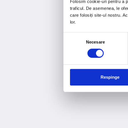
Folosim cookie-uri pentru a pe
traficul. De asemenea, le ofer
care folosiți site-ul nostru. A
lor.
Selecția
Necesare
consimțământului
Respinge