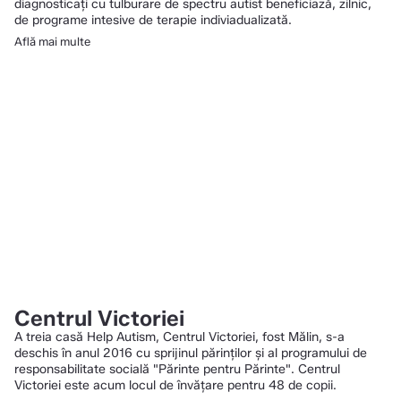
diagnosticaţi cu tulburare de spectru autist beneficiază, zilnic,
de programe intesive de terapie indiviadualizată.
Află mai multe
Centrul Victoriei
A treia casă Help Autism, Centrul Victoriei, fost Mălin, s-a
deschis în anul 2016 cu sprijinul părinților și al programului de
responsabilitate socială "Părinte pentru Părinte". Centrul
Victoriei este acum locul de învățare pentru 48 de copii.