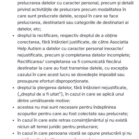
prelucrarea datelor cu caracter personal, precum și detalii
privind activitățile de prelucrare precum modalitatea în
care sunt prelucrate datele, scopul în care se face
prelucrarea, destinatarii sau categoriile de destinatari ai
datelor, etc;
dreptul la rectificare, respectiv dreptul de a obține
corectarea, fără întârzieri justificate, de către Asociatia
Help Autism a datelor cu caracter personal inexacte/
nejustificate, precum și completarea datelor incomplete;
Rectificarea/ completarea va fi comunicată fiecărui
destinatar la care au fost transmise datele, cu excepția
cazului în care acest lucru se dovedește imposibil sau
presupune eforturi disproporționate.
dreptul la ștergerea datelor, fără întârzieri nejustificate,
(„dreptul de a fi uitat”), în cazul in care se aplică unul
dintre următoarele motive:
acestea nu mai sunt necesare pentru îndeplinirea
scopurilor pentru care au fost colectate sau prelucrate;
în cazul în care este retras consimțământul și nu există
niciun alt temei juridic pentru prelucrare;
în cazul în care persoana vizată se opune prelucrării și nu