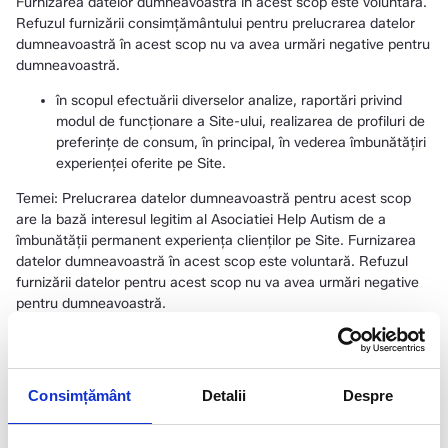
Furnizarea datelor dumneavoastră în acest scop este voluntară.
Refuzul furnizării consimțământului pentru prelucrarea datelor
dumneavoastră în acest scop nu va avea urmări negative pentru
dumneavoastră.
în scopul efectuării diverselor analize, raportări privind
modul de funcționare a Site-ului, realizarea de profiluri de
preferinţe de consum, în principal, în vederea îmbunătăţiri
experienței oferite pe Site.
Temei: Prelucrarea datelor dumneavoastră pentru acest scop
are la bază interesul legitim al Asociatiei Help Autism de a
îmbunătății permanent experiența clienților pe Site. Furnizarea
datelor dumneavoastră în acest scop este voluntară. Refuzul
furnizării datelor pentru acest scop nu va avea urmări negative
pentru dumneavoastră.
III.2. Dacă sunteți vizitator al Site-ului, Asociatia Help Autism
prelucrează datele dumneavoastră cu caracter personal astfel:
pentru activităţi de marketing, respectiv pentru
Consimțământ
Detalii
Despre
transmiterea, prin intermediul mijloacelor de comunicare
la distanţă (e-mail, sms), de comunicări comerciale
privind produsele şi serviciile oferite de Asociatia Help