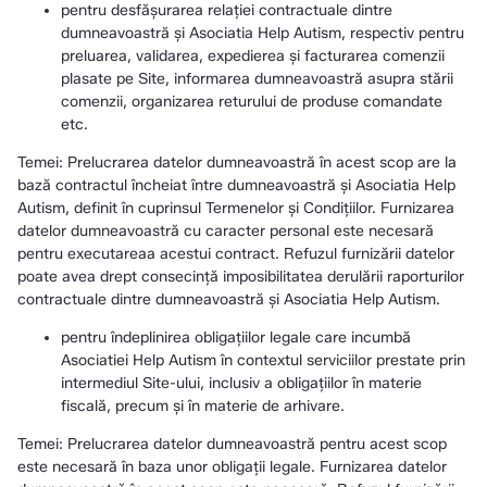
pentru desfășurarea relației contractuale dintre
dumneavoastră şi Asociatia Help Autism, respectiv pentru
preluarea, validarea, expedierea şi facturarea comenzii
plasate pe Site, informarea dumneavoastră asupra stării
comenzii, organizarea returului de produse comandate
etc.
Temei: Prelucrarea datelor dumneavoastră în acest scop are la
bază contractul încheiat între dumneavoastră și Asociatia Help
Autism, definit în cuprinsul Termenelor și Condițiilor. Furnizarea
datelor dumneavoastră cu caracter personal este necesară
pentru executareaa acestui contract. Refuzul furnizării datelor
poate avea drept consecință imposibilitatea derulării raporturilor
contractuale dintre dumneavoastră și Asociatia Help Autism.
pentru îndeplinirea obligațiilor legale care incumbă
Asociatiei Help Autism în contextul serviciilor prestate prin
intermediul Site-ului, inclusiv a obligațiilor în materie
fiscală, precum și în materie de arhivare.
Temei: Prelucrarea datelor dumneavoastră pentru acest scop
este necesară în baza unor obligații legale. Furnizarea datelor