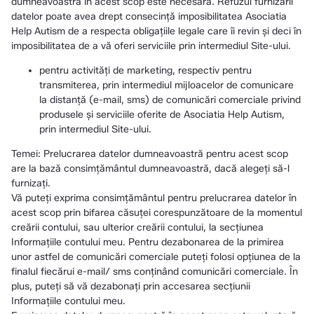
dumneavoastră în acest scop este necesară. Refuzul furnizării
datelor poate avea drept consecință imposibilitatea Asociatia
Help Autism de a respecta obligațiile legale care îi revin și deci în
imposibilitatea de a vă oferi serviciile prin intermediul Site-ului.
pentru activităţi de marketing, respectiv pentru
transmiterea, prin intermediul mijloacelor de comunicare
la distanţă (e-mail, sms) de comunicări comerciale privind
produsele şi serviciile oferite de Asociatia Help Autism,
prin intermediul Site-ului.
Temei: Prelucrarea datelor dumneavoastră pentru acest scop
are la bază consimțământul dumneavoastră, dacă alegeți să-l
furnizați.
Vă puteți exprima consimțământul pentru prelucrarea datelor în
acest scop prin bifarea căsuței corespunzătoare de la momentul
creării contului, sau ulterior creării contului, la secțiunea
Informațiile contului meu. Pentru dezabonarea de la primirea
unor astfel de comunicări comerciale puteți folosi opţiunea de la
finalul fiecărui e-mail/ sms conţinând comunicări comerciale. În
plus, puteți să vă dezabonați prin accesarea secțiunii
Informațiile contului meu.