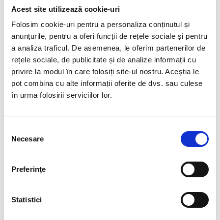
Autism, prin intermediul Site-ului.
Acest site utilizează cookie-uri
Folosim cookie-uri pentru a personaliza conținutul și
Temei: Prelucrarea datelor dumneavoastră pentru acest scop
are la bază consimțământul dumneavoastră, dacă alegeți să-l
anunțurile, pentru a oferi funcții de rețele sociale și pentru
furnizați.
a analiza traficul. De asemenea, le oferim partenerilor de
Vă puteți exprima consimțământul pentru prelucrarea datelor în
rețele sociale, de publicitate și de analize informații cu
acest scop prin completarea și bifarea căsuței corespunzătoare
privire la modul în care folosiți site-ul nostru. Aceștia le
din formularul pentru abonarea la newsletter disponibil pe Site.
pot combina cu alte informații oferite de dvs. sau culese
Pentru dezabonarea de la primirea unor astfel de comunicări
în urma folosirii serviciilor lor.
comerciale puteți folosi opţiunea de la finalul fiecărui e-mail/
sms conţinând comunicări comerciale.
Furnizarea datelor dumneavoastră în acest scop este voluntară.
Refuzul furnizării consimțământului pentru prelucrarea datelor
Selecția
dumneavoastră în acest scop nu va avea urmări negative pentru
Necesare
consimțământului
dumneavoastră.
pentru rezolvarea plângerilor, reclamaţiilor şi pentru a
Preferinţe
monitoriza traficul și a îmbunătăţii experiența
dumneavoastră oferită pe Site.
Statistici
Temei: Prelucrarea datelor dumneavoastră pentru acest scop
are la bază interesul legitim al Asociatiei Help Autism de a