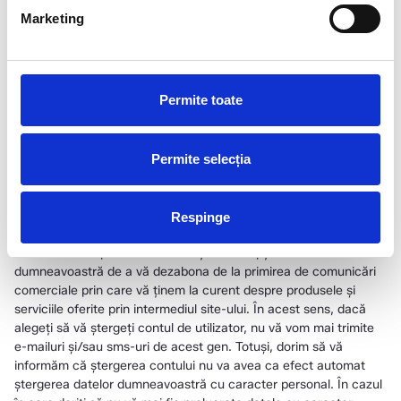
asigura funcționarea corectă a Site-ului, precum și pentru a
Marketing
îmbunătății permanent experiența vizitatorilor Site-ului, inclusiv
prin soluționarea diferitelor comentarii, întrebări sau reclamații.
Furnizarea datelor dumneavoastră în acest scop este voluntară.
Refuzul furnizării datelor pentru acest scop nu va avea urmări
Permite toate
negative pentru dumneavoastră.
IV. Durata pentru care vă prelucrăm datele
Ca principiu, Asociatia Help Autism va prelucra datele
Permite selecția
dumneavoastră cu caracter personal atât cât este necesar
pentru realizarea scopurilor de prelucrare menționate mai sus.
În situaţia în care sunteți client și vă exercitați opțiunea de
ştergere a contului de utilizator, prin apăsarea butonul Ștergere
Respinge
cont din secțiunea Informațiile contului meu, Asociatia Help
Autism va interpreta această acțiune ca opțiunea
dumneavoastră de a vă dezabona de la primirea de comunicări
comerciale prin care vă ținem la curent despre produsele și
serviciile oferite prin intermediul site-ului. În acest sens, dacă
alegeți să vă ștergeți contul de utilizator, nu vă vom mai trimite
e-mailuri și/sau sms-uri de acest gen. Totuși, dorim să vă
informăm că ștergerea contului nu va avea ca efect automat
ștergerea datelor dumneavoastră cu caracter personal. În cazul