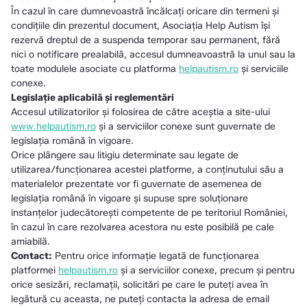
În cazul în care dumnevoastră încălcaţi oricare din termeni şi
condiţiile din prezentul document, Asociația Help Autism îşi
rezervă dreptul de a suspenda temporar sau permanent, fără
nici o notificare prealabilă, accesul dumneavoastră la unul sau la
toate modulele asociate cu platforma
helpautism.ro
şi serviciile
conexe.
Legislaţie aplicabilă şi reglementări
Accesul utilizatorilor şi folosirea de către aceştia a site-ului
www.helpautism.ro
şi a serviciilor conexe sunt guvernate de
legislaţia română în vigoare.
Orice plângere sau litigiu determinate sau legate de
utilizarea/funcţionarea acestei platforme, a conţinutului său a
materialelor prezentate vor fi guvernate de asemenea de
legislaţia română în vigoare şi supuse spre soluţionare
instanţelor judecătoreşti competente de pe teritoriul României,
în cazul în care rezolvarea acestora nu este posibilă pe cale
amiabilă.
Contact:
Pentru orice informaţie legată de funcţionarea
platformei
helpautism.ro
şi a serviciilor conexe, precum şi pentru
orice sesizări, reclamaţii, solicitări pe care le puteţi avea în
legătură cu aceasta, ne puteţi contacta la adresa de email