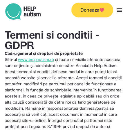
menu
Doneaza
Termeni si conditii -
GDPR
Cadru general și drepturi de proprietate
Site-ul
www.helpautism.ro
și toate serviciile aferente acesteia
sunt deținute și administrate de către Asociația Help Autism.
Aceşti termeni şi condiţii definesc modul în care puteţi folosi
această website şi serviciile aferente. Aceşti termeni şi condiţii
pot suferi modificări pe parcursul perioadei de funcţionare a
platformei, în funcţie de schimbările intervenite în funcţionarea
acesteia, în ceea ce priveşte legislaţia aplicabilă sau din orice
altă cauză considerată de către noi ca fiind generatoare de
modificări. Rămâne în responsabilitatea dumneavoastră să
accesaţi şi să verificaţi acest document în momentul în care
accesaţi site-ul online. Întregul conţinut al platformei este
protejat prin Legea nr. 8/1996 privind dreptul de autor şi