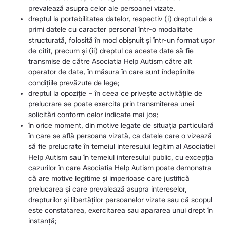
prevalează asupra celor ale persoanei vizate.
dreptul la portabilitatea datelor, respectiv (i) dreptul de a
primi datele cu caracter personal într-o modalitate
structurată, folosită în mod obișnuit și într-un format ușor
de citit, precum și (ii) dreptul ca aceste date să fie
transmise de către Asociatia Help Autism către alt
operator de date, în măsura în care sunt îndeplinite
condițiile prevăzute de lege;
dreptul la opoziție – în ceea ce privește activitățile de
prelucrare se poate exercita prin transmiterea unei
solicitări conform celor indicate mai jos;
în orice moment, din motive legate de situația particulară
în care se află persoana vizată, ca datele care o vizează
să fie prelucrate în temeiul interesului legitim al Asociatiei
Help Autism sau în temeiul interesului public, cu excepția
cazurilor în care Asociatia Help Autism poate demonstra
că are motive legitime și imperioase care justifică
prelucarea și care prevalează asupra intereselor,
drepturilor și libertăților persoanelor vizate sau că scopul
este constatarea, exercitarea sau apararea unui drept în
instanță;