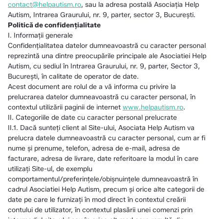
contact@helpautism.ro
, sau la adresa postală Asociația Help
Autism, Intrarea Graurului, nr. 9, parter, sector 3, București.
Politică de confidențialitate
I. Informații generale
Confidențialitatea datelor dumneavoastră cu caracter personal
reprezintă una dintre preocupările principale ale Asociatiei Help
Autism, cu sediul în Intrarea Graurului, nr. 9, parter, Sector 3,
București, în calitate de operator de date.
Acest document are rolul de a vă informa cu privire la
prelucrarea datelor dumneavoastră cu caracter personal, în
contextul utilizării paginii de internet
www.helpautism.ro
.
II. Categoriile de date cu caracter personal prelucrate
II.1. Dacă sunteți client al Site-ului, Asociata Help Autism va
prelucra datele dumneavoastră cu caracter personal, cum ar fi
nume şi prenume, telefon, adresa de e-mail, adresa de
facturare, adresa de livrare, date referitoare la modul în care
utilizați Site-ul, de exemplu
comportamentul/preferinţele/obişnuințele dumneavoastră în
cadrul Asociatiei Help Autism, precum și orice alte categorii de
date pe care le furnizați în mod direct în contextul creării
contului de utilizator, în contextul plasării unei comenzi prin