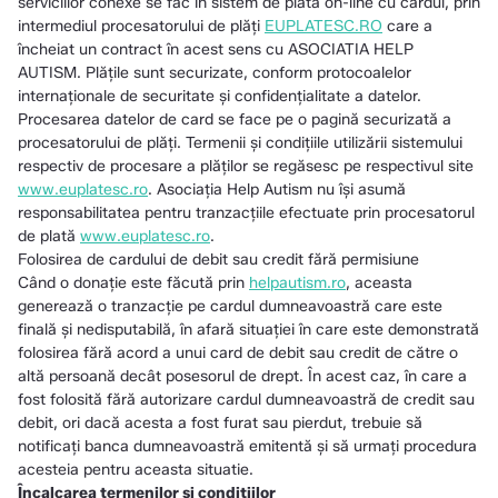
serviciilor conexe se fac în sistem de plată on-line cu cardul, prin
intermediul procesatorului de plăţi
EUPLATESC.RO
care a
încheiat un contract în acest sens cu ASOCIATIA HELP
AUTISM. Plăţile sunt securizate, conform protocoalelor
internaţionale de securitate şi confidenţialitate a datelor.
Procesarea datelor de card se face pe o pagină securizată a
procesatorului de plăţi. Termenii şi condiţiile utilizării sistemului
respectiv de procesare a plăţilor se regăsesc pe respectivul site
www.euplatesc.ro
. Asociația Help Autism nu îşi asumă
responsabilitatea pentru tranzacţiile efectuate prin procesatorul
de plată
www.euplatesc.ro
.
Folosirea de cardului de debit sau credit fără permisiune
Când o donaţie este făcută prin
helpautism.ro
, aceasta
generează o tranzacţie pe cardul dumneavoastră care este
finală şi nedisputabilă, în afară situaţiei în care este demonstrată
folosirea fără acord a unui card de debit sau credit de către o
altă persoană decât posesorul de drept. În acest caz, în care a
fost folosită fără autorizare cardul dumneavoastră de credit sau
debit, ori dacă acesta a fost furat sau pierdut, trebuie să
notificaţi banca dumneavoastră emitentă şi să urmaţi procedura
acesteia pentru aceasta situatie.
Încalcarea termenilor și condițiilor