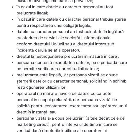
există motive legitime care să prevaleze;
în cazul în care datele cu caracter personal au fost
prelucrate ilegal;
în cazul în care datele cu caracter personal trebuie șterse
pentru respectarea unei obligații legale;
datele cu caracter personal au fost colectate în legătură
cu oferirea de servicii ale societății informaționale
conform dreptului Uniunii sau al dreptului intern sub
incidenta căruia se află operatorul.
dreptul la restricționarea prelucrării în măsura în care :
persoana contestă exactitatea datelor, pe o perioadă care
ne permite verificarea corectitudinii datelor;
prelucrarea este ilegală, iar persoana vizată se opune
ștergerii datelor cu caracter personal, solicitând în schimb
restricționarea utilizării lor;
operatorul nu mai are nevoie de datele cu caracter
personal în scopul prelucrării, dar persoana vizată i le
solicită pentru constatarea, exercitarea sau apărarea unui
drept în instanță; sau
persoana vizată s-a opus prelucrării (altele decât cele de
marketing direct), pentru intervalul de timp în care se
verifică dacă drepturile legitime ale operatorului