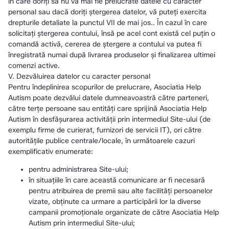
în care doriți să nu vă mai fie prelucrate datele cu caracter
personal sau dacă doriți ștergerea datelor, vă puteți exercita
drepturile detaliate la punctul VII de mai jos.. În cazul în care
solicitați ştergerea contului, însă pe acel cont există cel puţin o
comandă activă, cererea de ştergere a contului va putea fi
înregistrată numai după livrarea produselor şi finalizarea ultimei
comenzi active.
V. Dezvăluirea datelor cu caracter personal
Pentru îndeplinirea scopurilor de prelucrare, Asociatia Help
Autism poate dezvălui datele dumneavoastră către parteneri,
către terțe persoane sau entități care sprijină Asociatia Help
Autism în desfășurarea activității prin intermediul Site-ului (de
exemplu firme de curierat, furnizori de servicii IT), ori către
autoritățile publice centrale/locale, în următoarele cazuri
exemplificativ enumerate:
pentru administrarea Site-ului;
în situațiile în care această comunicare ar fi necesară
pentru atribuirea de premii sau alte facilități persoanelor
vizate, obținute ca urmare a participării lor la diverse
campanii promoționale organizate de către Asociatia Help
Autism prin intermediul Site-ului;