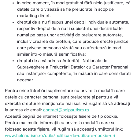
în orice moment, în mod gratuit și fără nicio justificare, că
datele care o vizează să fie prelucrate în scop de
marketing direct.
dreptul de a nu fi supus unei decizii individuale automate,
respectiv dreptul de a nu fi subiectul unei decizii luate
numai pe baza unor activități de prelucrare automate,
inclusiv crearea de profiluri, care produce efecte juridice
care privesc persoana vizată sau o afectează în mod
similar într-o măsură semnificativă;
dreptul de a vă adresa Autorităţii Naţionale de
Supraveghere a Prelucrării Datelor cu Caracter Personal
sau instanțelor competente, în măsura în care considerați
necesar.
Pentru orice întrebări suplimentare cu privire la modul în care
datele cu caracter personal sunt prelucrate și pentru a vă
exercita drepturile menționate mai sus, vă rugăm să vă adresați
la adresa de email:
contact@helpautism.ro
.
Această pagină de internet folosește fișiere de tip cookie.
Pentru mai multe informații cu privire la modul în care se
folosesc aceste fișiere, vă rugăm să accesați următorul link:
www.helpautism.ro/utile/politica-de-utilizare-cookie-uri