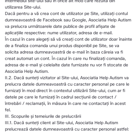
intermediul site-ului sau în orice alt mod care rezultă din
utilizarea Site-ului.
Dacă pentru a vă crea cont de utilizator pe Site, utilizați contul
dumneavoastră de Facebook sau Google, Asociatia Help Autism
va prelucra următoarele date publice de profil afişate de
aplicaţiile respective: nume utilizator, adresa de e-mail.
În cazul în care alegeți să vă creați cont de utilizator doar înainte
de a finaliza comanda unui produs disponibil pe Site, se va
solicita adresa dumneavoastră de e-mail în baza căreia va fi
creat automat un cont. În cazul în care nu finalizați comanda,
adresa de e-mail și celelalte date furnizate nu vor fi stocate de
Asociatia Help Autism.
II.2. Dacă sunteți vizitator al Site-ului, Asociatia Help Autism va
prelucra datele dumneavoastră cu caracter personal pe care le
furnizați în mod direct în contextul utilizării Site-ului, cum ar fi
datele pe care le furnizați în cadrul secțiunii de contact /
întrebări / reclamații, în măsura în care ne contactați în acest
fel.
III. Scopurile și temeiurile de prelucrării
III.1. Dacă sunteți client al Site-ului, Asociatia Help Autism
prelucrează datele dumneavoastră cu caracter personal astfel: