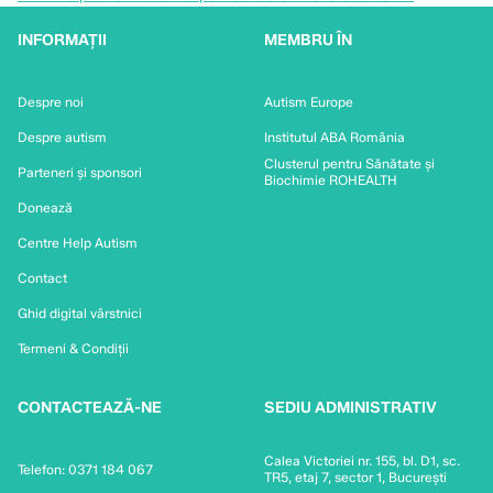
INFORMAȚII
MEMBRU ÎN
Despre noi
Autism Europe
Despre autism
Institutul ABA România
Clusterul pentru Sănătate și
Parteneri și sponsori
Biochimie ROHEALTH
Donează
Centre Help Autism
Contact
Ghid digital vârstnici
Termeni & Condiții
CONTACTEAZĂ-NE
SEDIU ADMINISTRATIV
Calea Victoriei nr. 155, bl. D1, sc.
Telefon: 0371 184 067
TR5, etaj 7, sector 1, București