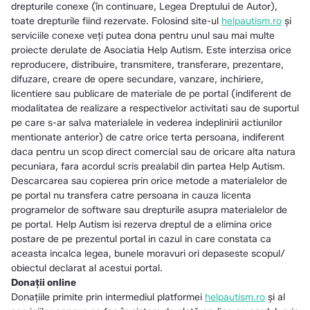
drepturile conexe (în continuare, Legea Dreptului de Autor),
toate drepturile fiind rezervate. Folosind site-ul
helpautism.ro
şi
serviciile conexe veţi putea dona pentru unul sau mai multe
proiecte derulate de Asociatia Help Autism. Este interzisa orice
reproducere, distribuire, transmitere, transferare, prezentare,
difuzare, creare de opere secundare, vanzare, inchiriere,
licentiere sau publicare de materiale de pe portal (indiferent de
modalitatea de realizare a respectivelor activitati sau de suportul
pe care s-ar salva materialele in vederea indeplinirii actiunilor
mentionate anterior) de catre orice terta persoana, indiferent
daca pentru un scop direct comercial sau de oricare alta natura
pecuniara, fara acordul scris prealabil din partea Help Autism.
Descarcarea sau copierea prin orice metode a materialelor de
pe portal nu transfera catre persoana in cauza licenta
programelor de software sau drepturile asupra materialelor de
pe portal. Help Autism isi rezerva dreptul de a elimina orice
postare de pe prezentul portal in cazul in care constata ca
aceasta incalca legea, bunele moravuri ori depaseste scopul/
obiectul declarat al acestui portal.
Donații online
Donaţiile primite prin intermediul platformei
helpautism.ro
şi al