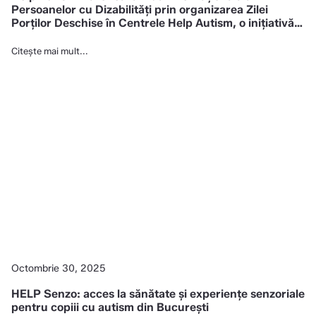
Persoanelor cu Dizabilități prin organizarea Zilei
Porților Deschise în Centrele Help Autism, o inițiativă
menită să promoveze transparența și incluziunea
copiilor cu autism
Citește mai mult...
Octombrie 30, 2025
HELP Senzo: acces la sănătate și experiențe senzoriale
pentru copiii cu autism din București