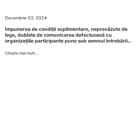
Decembrie 03, 2024
Impunerea de condiții suplimentare, neprevăzute de
lege, dublate de comunicarea defectuoasă cu
organizațiile participante pune sub semnul întrebării
integritatea procesului de alegere a reprezentanților
societății civile în Consiliul Economic și Social
Citește mai mult...