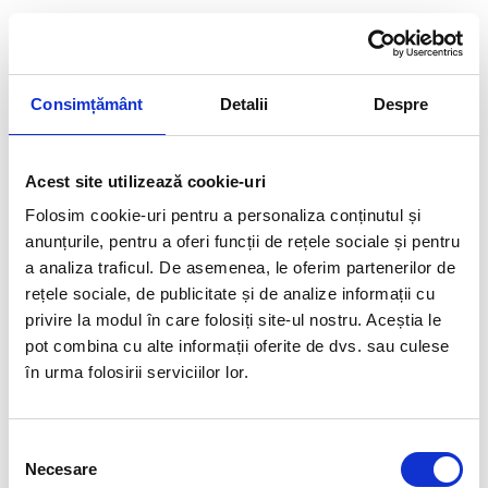
Consimțământ
Detalii
Despre
Acest site utilizează cookie-uri
Folosim cookie-uri pentru a personaliza conținutul și
anunțurile, pentru a oferi funcții de rețele sociale și pentru
a analiza traficul. De asemenea, le oferim partenerilor de
rețele sociale, de publicitate și de analize informații cu
Septembrie 05, 2024
privire la modul în care folosiți site-ul nostru. Aceștia le
Dezvoltare și integrare socială pentru copiii cu autism:
pot combina cu alte informații oferite de dvs. sau culese
Proiectul Clubul Help SENZO
în urma folosirii serviciilor lor.
Citește mai mult...
Selecția
Necesare
consimțământului