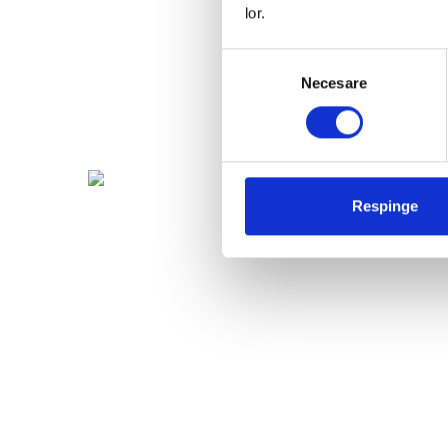
lor.
Selecția
Necesare
consimțământului
Respinge