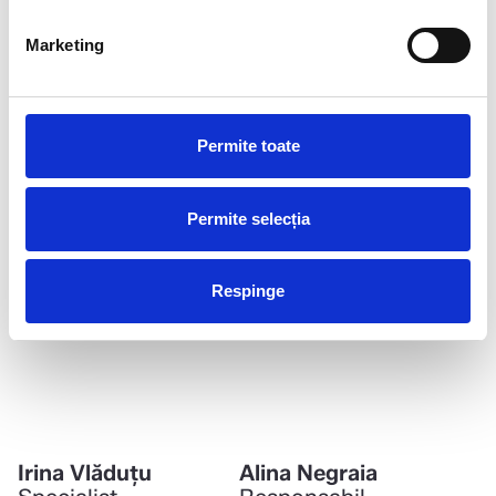
Marketing
Mihai Cumpănășoiu
Adelina Surdu
Permite toate
Asistent proiect
Specialist Social
Media
Permite selecția
Respinge
Irina Vlăduţu
Alina Negraia