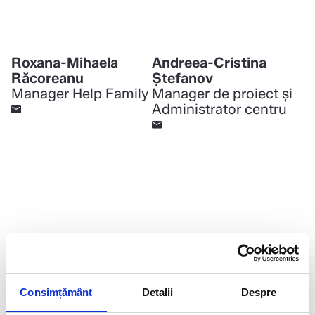
Roxana-Mihaela
Andreea-Cristina
Răcoreanu
Ştefanov
Manager Help Family
Manager de proiect și
Administrator centru
Caius Bololoi
Cristina Duță-Pinrat
Consimțământ
Detalii
Despre
Administrator rețea
Team Leader