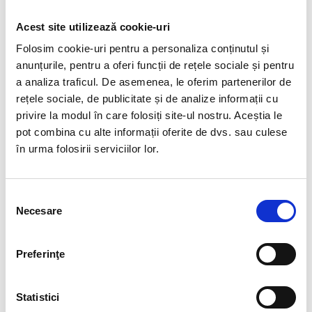
Receptie Centre
Acest site utilizează cookie-uri
Folosim cookie-uri pentru a personaliza conținutul și
anunțurile, pentru a oferi funcții de rețele sociale și pentru
a analiza traficul. De asemenea, le oferim partenerilor de
rețele sociale, de publicitate și de analize informații cu
privire la modul în care folosiți site-ul nostru. Aceștia le
pot combina cu alte informații oferite de dvs. sau culese
în urma folosirii serviciilor lor.
Diana Spătărel
Elena-Monica
Selecția
Coordonator servicii
Donescu
Necesare
consimțământului
sociale
Specialist advocacy
Preferinţe
Statistici