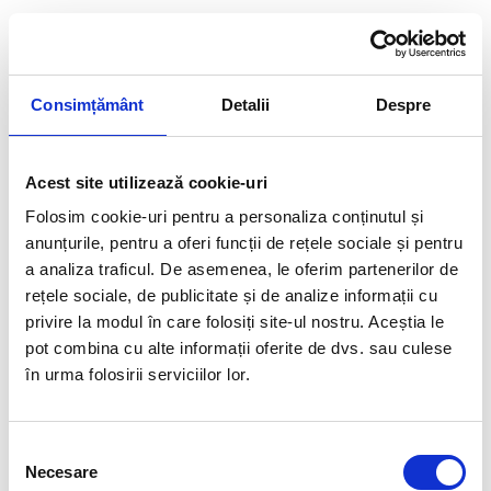
Laura Muntean
Irina Simeanu
Coordonator
Asistent recepție
Consimțământ
Detalii
Despre
Voluntari & Recrutare
Acest site utilizează cookie-uri
Folosim cookie-uri pentru a personaliza conținutul și
anunțurile, pentru a oferi funcții de rețele sociale și pentru
a analiza traficul. De asemenea, le oferim partenerilor de
rețele sociale, de publicitate și de analize informații cu
privire la modul în care folosiți site-ul nostru. Aceștia le
pot combina cu alte informații oferite de dvs. sau culese
în urma folosirii serviciilor lor.
Raluca Gologan
Mădălina Drumen
Specialist în relații de
Coordonator ABA,
Selecția
muncǎ
BCBA
Necesare
consimțământului