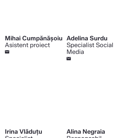
Mihai Cumpănășoiu
Adelina Surdu
Asistent proiect
Specialist Social
Media
Irina Vlăduţu
Alina Negraia