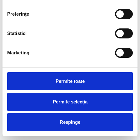
Preferinţe
Statistici
Marketing
Alexandru Pleșca
Irina Bujor
Coordonator
Coordonator
Permite toate
programe BMB şi
programe BMB şi
terapeut ABA
terapeut ABA
Permite selecția
Respinge