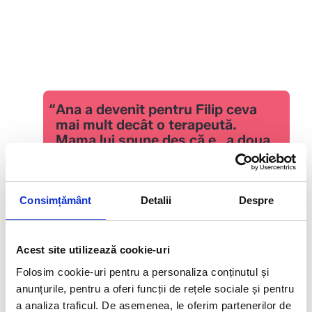
“
Ana a devenit pentru Filip ceva
mai mult decât o terapeută.
Mama lui spune des că e „a doua
lui mamă”
FILIP
arrow_forward
BENEFICIAR
Consimțământ
Detalii
Despre
Acest site utilizează cookie-uri
Folosim cookie-uri pentru a personaliza conținutul și
anunțurile, pentru a oferi funcții de rețele sociale și pentru
a analiza traficul. De asemenea, le oferim partenerilor de