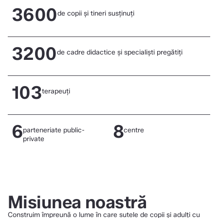
3600
de copii și tineri susținuți
3200
de cadre didactice și specialiști pregătiți
Află mai multe
103
terapeuți
Află mai multe
6
8
parteneriate public-
centre
Află mai multe
private
Află mai multe
Află mai multe
Misiunea noastră
Construim împreună o lume în care sutele de copii și adulți cu