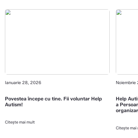
Ianuarie 28, 2026
Noiembrie
Povestea începe cu tine. Fii voluntar Help
Help Auti
Autism!
a Persoan
organizar
Centrele 
promoveze
Citește mai mult
copiilor 
Citește mai