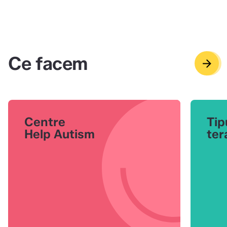
Ce facem
arrow_forward
arrow_back
Centre
Tip
Help Autism
ter