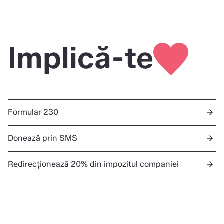
Implică-te
Formular 230
arrow_forward
Donează prin SMS
arrow_forward
Redirecționează 20% din impozitul companiei
arrow_forward