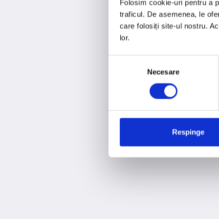
Folosim cookie-uri pentru a pe
traficul. De asemenea, le ofer
care folosiți site-ul nostru. A
lor.
Selecția
Necesare
consimțământului
Respinge