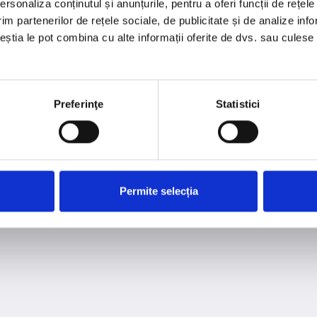
rsonaliza conținutul și anunțurile, pentru a oferi funcții de rețele
Pagina nu a fost găsită
im partenerilor de rețele sociale, de publicitate și de analize info
ceștia le pot combina cu alte informații oferite de dvs. sau culese î
Ne pare rău, pagina pe care o cauți nu există sau a fost
mutată
Preferinţe
Statistici
arrow_back
Înapoi
Permite selecția