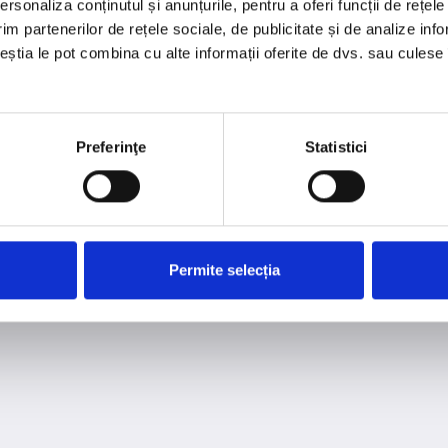
rsonaliza conținutul și anunțurile, pentru a oferi funcții de rețele
Pagina nu a fost găsită
im partenerilor de rețele sociale, de publicitate și de analize info
ceștia le pot combina cu alte informații oferite de dvs. sau culese î
Ne pare rău, pagina pe care o cauți nu există sau a fost
mutată
Preferinţe
Statistici
arrow_back
Înapoi
Permite selecția