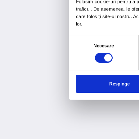
Folosim cookie-uri pentru a pe
traficul. De asemenea, le ofer
care folosiți site-ul nostru. A
lor.
Selecția
Necesare
consimțământului
Respinge